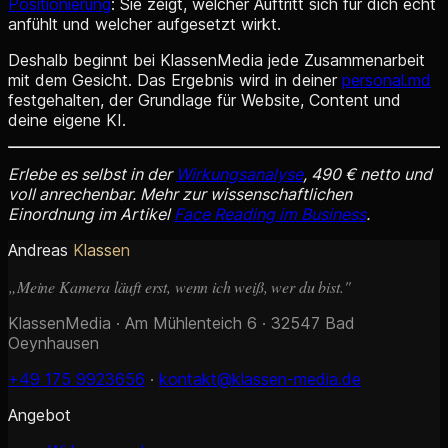
Positionierung
: Sie zeigt, welcher Auftritt sich für dich echt
anfühlt und welcher aufgesetzt wirkt.
Deshalb beginnt bei KlassenMedia jede Zusammenarbeit
mit dem Gesicht. Das Ergebnis wird in deiner
personal.md
festgehalten, der Grundlage für Website, Content und
deine eigene KI.
Erlebe es selbst in der
Wirkungsanalyse
, 490 € netto und
voll anrechenbar. Mehr zur wissenschaftlichen
Einordnung im Artikel
Face Reading im Business
.
Andreas
Klassen
„Meine Kamera läuft erst, wenn ich weiß, wer du bist."
KlassenMedia · Am Mühlenteich 6 · 32547 Bad
Oeynhausen
+49 175 9923656
·
kontakt@klassen-media.de
Angebot