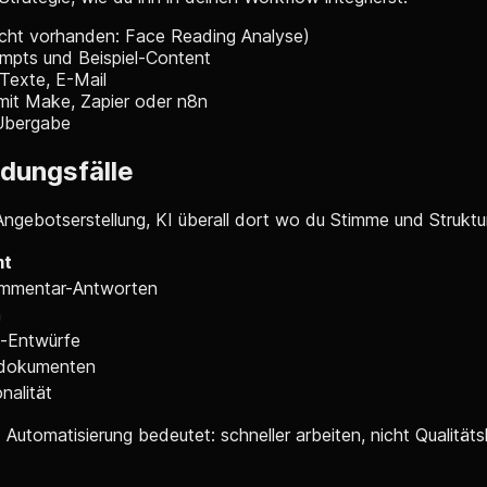
nicht vorhanden: Face Reading Analyse)
ompts und Beispiel-Content
-Texte, E-Mail
mit Make, Zapier oder n8n
Übergabe
dungsfälle
gebotserstellung, KI überall dort wo du Stimme und Struktu
mt
Kommentar-Antworten
n
g-Entwürfe
sdokumenten
nalität
 Automatisierung bedeutet: schneller arbeiten, nicht Qualität